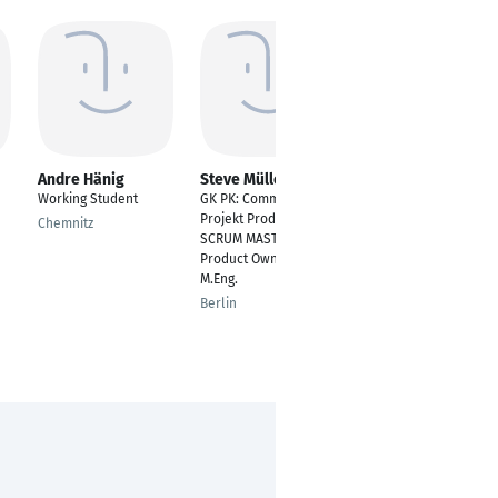
Andre Hänig
Steve Müller
Nebojsa Petrovic
Working Student
GK PK: Commercial
IT Manager
Projekt Produkt Mgmt.
Infrastruktursysteme
Chemnitz
SCRUM MASTER
Bonn
Product Owner M.Sc.
M.Eng.
Berlin