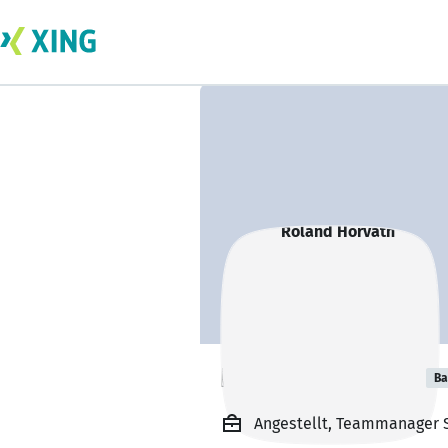
Roland Horvath
Ba
Angestellt, Teammanager S