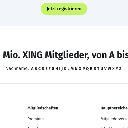
Jetzt registrieren
 Mio. XING Mitglieder, von A bi
Nachname:
A
B
C
D
E
F
G
H
I
J
K
L
M
N
O
P
Q
R
S
T
U
V
W
X
Y
Z
Mitgliedschaften
Hauptbereiche
Premium
Mitgliederverz