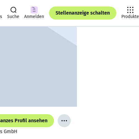
Stellenanzeige schalten
ts
Suche
Anmelden
Produkte
anzes Profil ansehen
ons GmbH