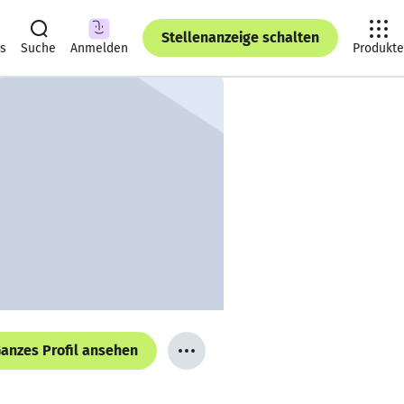
Stellenanzeige schalten
ts
Suche
Anmelden
Produkte
anzes Profil ansehen