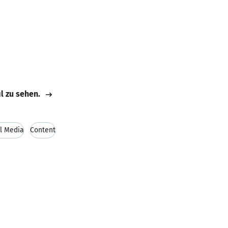
il zu sehen.
l Media
Content