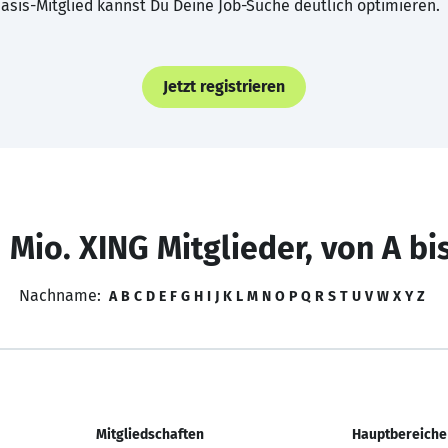
asis-Mitglied kannst Du Deine Job-Suche deutlich optimieren.
Jetzt registrieren
 Mio. XING Mitglieder, von A bi
Nachname:
A
B
C
D
E
F
G
H
I
J
K
L
M
N
O
P
Q
R
S
T
U
V
W
X
Y
Z
Mitgliedschaften
Hauptbereiche