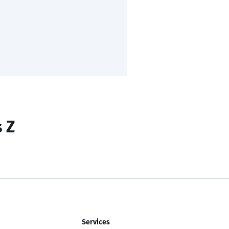
s Z
Services