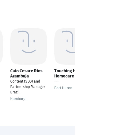
Caio Cesare Rios
Touching Hands
Eslam Elsayed
Azambuja
Homecare
Business Partner
Content (SEO) and
---
Manager
Partnership Manager
Port Huron
Berlin
Brazil
Hamburg