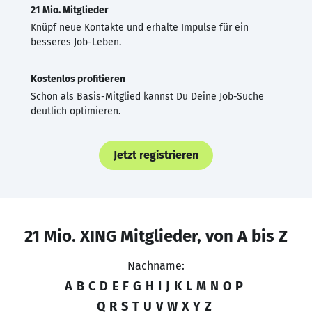
21 Mio. Mitglieder
Knüpf neue Kontakte und erhalte Impulse für ein
besseres Job-Leben.
Kostenlos profitieren
Schon als Basis-Mitglied kannst Du Deine Job-Suche
deutlich optimieren.
Jetzt registrieren
21 Mio. XING Mitglieder, von A bis Z
Nachname:
A
B
C
D
E
F
G
H
I
J
K
L
M
N
O
P
Q
R
S
T
U
V
W
X
Y
Z