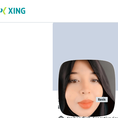
Sara Baljid
Basis
is available. ✅