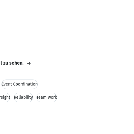
il zu sehen.
Event Coordination
rsight
Reliability
Team work