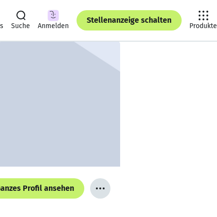
Stellenanzeige schalten
ts
Suche
Anmelden
Produkte
anzes Profil ansehen