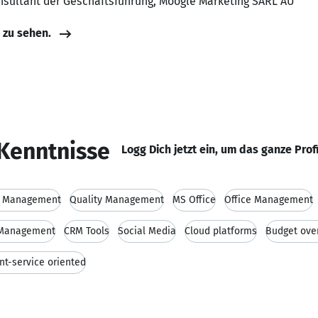
onsultant der Geschäftsführung, Moogle Marketing SARL AU
e zu sehen.
Kenntnisse
Logg Dich jetzt ein, um das ganze Prof
t Management
Quality Management
MS Office
Office Management
 Management
CRM Tools
Social Media
Cloud platforms
Budget ove
ent-service oriented