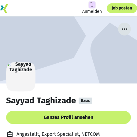
Job posten
Anmelden
Sayyad Taghizade
Basis
Ganzes Profil ansehen
Angestellt, Export Specialist, NETCOM