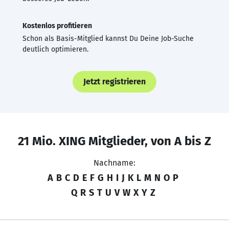
Kostenlos profitieren
Schon als Basis-Mitglied kannst Du Deine Job-Suche
deutlich optimieren.
Jetzt registrieren
21 Mio. XING Mitglieder, von A bis Z
Nachname:
A
B
C
D
E
F
G
H
I
J
K
L
M
N
O
P
Q
R
S
T
U
V
W
X
Y
Z