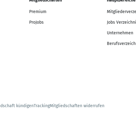
Mitgliedschaften
Hauptbereiche
Premium
Mitgliederverz
ProJobs
Jobs Verzeichn
Unternehmen
Berufsverzeich
edschaft kündigen
Tracking
Mitgliedschaften widerrufen