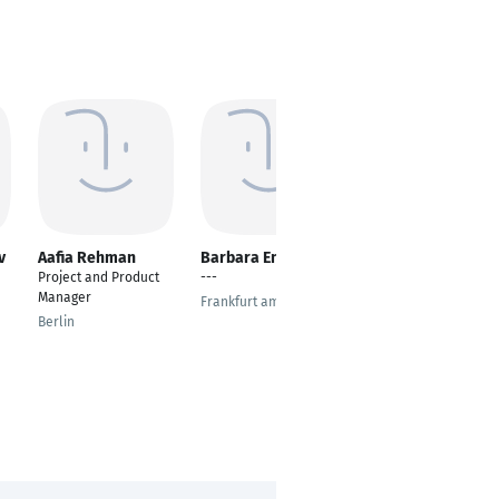
v
Aafia Rehman
Barbara England
Magdalena
Makowski
Project and Product
---
Senior Community
Manager
Frankfurt am Main
Engagement
Berlin
Specialist
Munich