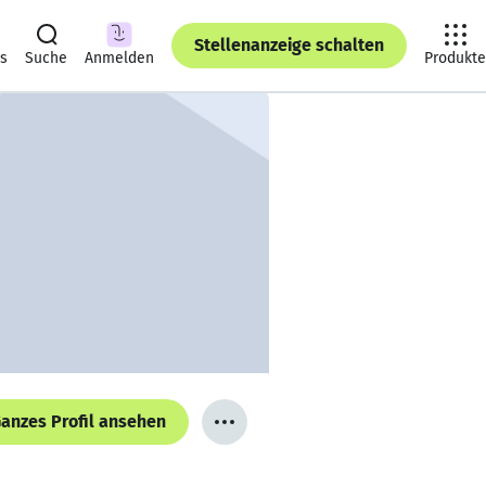
Stellenanzeige schalten
ts
Suche
Anmelden
Produkte
anzes Profil ansehen