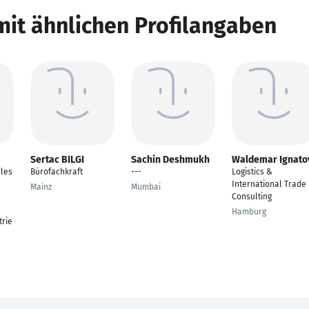
mit ähnlichen Profilangaben
Sertac BILGI
Sachin Deshmukh
Waldemar Ignato
ales
Bürofachkraft
---
Logistics &
International Trade
Mainz
Mumbai
Consulting
Hamburg
rie