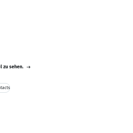
il zu sehen.
tacts