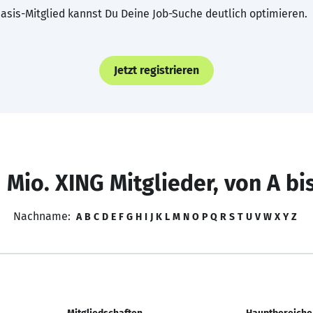
asis-Mitglied kannst Du Deine Job-Suche deutlich optimieren.
Jetzt registrieren
 Mio. XING Mitglieder, von A bi
Nachname:
A
B
C
D
E
F
G
H
I
J
K
L
M
N
O
P
Q
R
S
T
U
V
W
X
Y
Z