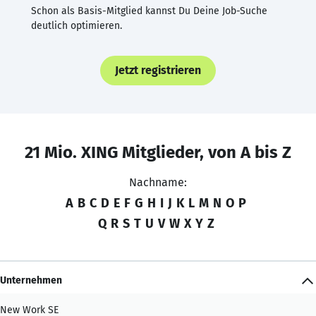
Schon als Basis-Mitglied kannst Du Deine Job-Suche
deutlich optimieren.
Jetzt registrieren
21 Mio. XING Mitglieder, von A bis Z
Nachname:
A
B
C
D
E
F
G
H
I
J
K
L
M
N
O
P
Q
R
S
T
U
V
W
X
Y
Z
Unternehmen
New Work SE