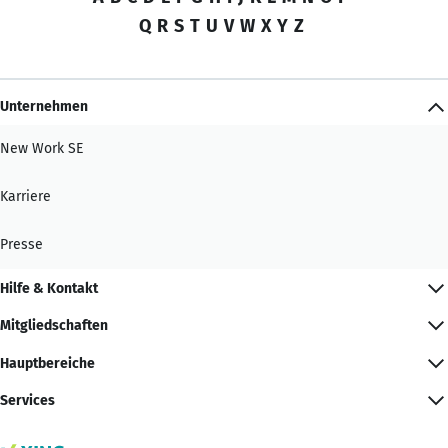
Q
R
S
T
U
V
W
X
Y
Z
Unternehmen
New Work SE
Karriere
Presse
Hilfe & Kontakt
Mitgliedschaften
Hauptbereiche
Services