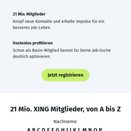
21 Mio. Mitglieder
Knüpf neue Kontakte und erhalte Impulse für ein
besseres Job-Leben.
Kostenlos profitieren
Schon als Basis-Mitglied kannst Du Deine Job-Suche
deutlich optimieren.
Jetzt registrieren
21 Mio. XING Mitglieder, von A bis Z
Nachname:
A
B
C
D
E
F
G
H
I
J
K
L
M
N
O
P