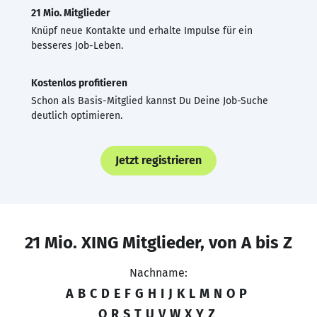
21 Mio. Mitglieder
Knüpf neue Kontakte und erhalte Impulse für ein
besseres Job-Leben.
Kostenlos profitieren
Schon als Basis-Mitglied kannst Du Deine Job-Suche
deutlich optimieren.
Jetzt registrieren
21 Mio. XING Mitglieder, von A bis Z
Nachname:
A
B
C
D
E
F
G
H
I
J
K
L
M
N
O
P
Q
R
S
T
U
V
W
X
Y
Z