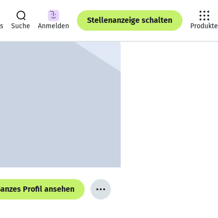
Stellenanzeige schalten
ts
Suche
Anmelden
Produkte
anzes Profil ansehen