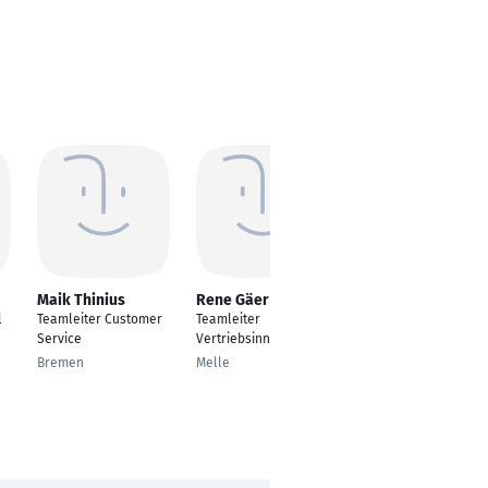
Maik Thinius
Rene Gäer
Nikolaj Persson
l
Teamleiter Customer
Teamleiter
Fachkraft
Service
Vertriebsinnendienst
Arbeitslosengeld 1
Bremen
Melle
Hamburg