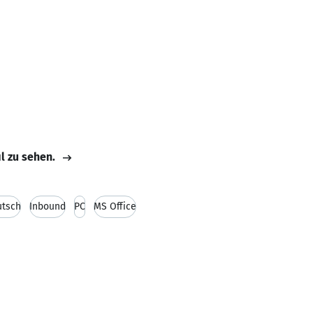
il zu sehen.
utsch
Inbound
PC
MS Office