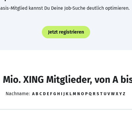
asis-Mitglied kannst Du Deine Job-Suche deutlich optimieren.
Jetzt registrieren
 Mio. XING Mitglieder, von A bi
Nachname:
A
B
C
D
E
F
G
H
I
J
K
L
M
N
O
P
Q
R
S
T
U
V
W
X
Y
Z