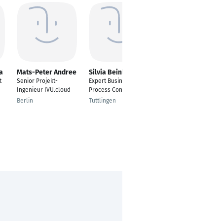
a
Mats-Peter Andree
Silvia Beinling
Roman Strauch
t
Senior Projekt-
Expert Business
Deputy Head of
Ingenieur IVU.cloud
Process Consultant
Scheduling -
Strategische
Berlin
Tuttlingen
Projektunterstützung
(PMO)
Viersen