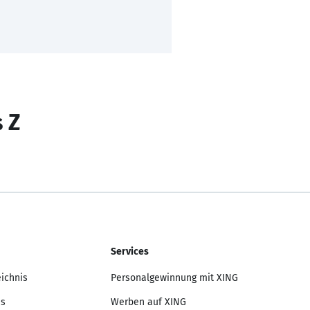
s Z
Services
eichnis
Personalgewinnung mit XING
is
Werben auf XING