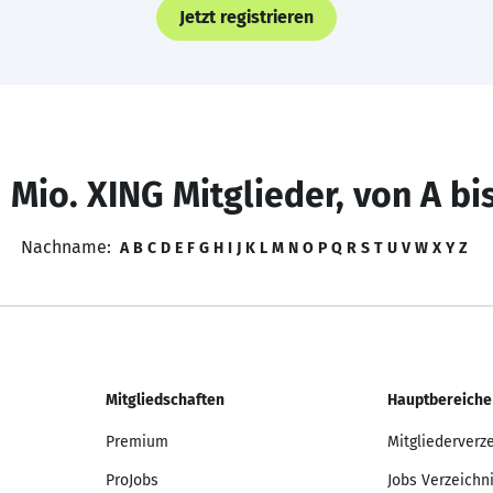
Jetzt registrieren
 Mio. XING Mitglieder, von A bi
Nachname:
A
B
C
D
E
F
G
H
I
J
K
L
M
N
O
P
Q
R
S
T
U
V
W
X
Y
Z
Mitgliedschaften
Hauptbereiche
Premium
Mitgliederverz
ProJobs
Jobs Verzeichn