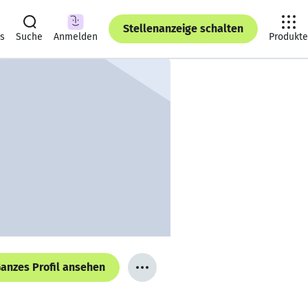
Stellenanzeige schalten
ts
Suche
Anmelden
Produkte
anzes Profil ansehen