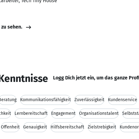
tarbeiter, Tech Tiny House
e zu sehen.
Kenntnisse
Logg Dich jetzt ein, um das ganze Prof
Beratung
Kommunikationsfähigkeit
Zuverlässigkeit
Kundenservice
chkeit
Lernbereitschaft
Engagement
Organisationstalent
Selbstst
Offenheit
Genauigkeit
Hilfsbereitschaft
Zielstrebigkeit
Kundenor