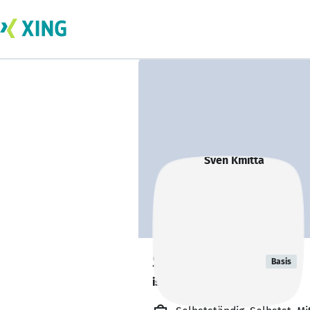
Sven Kmitta
Basis
ist offen für Projekte. 🔎