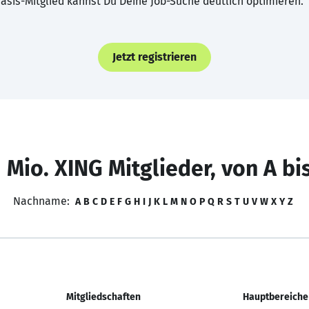
asis-Mitglied kannst Du Deine Job-Suche deutlich optimieren.
Jetzt registrieren
 Mio. XING Mitglieder, von A bi
Nachname:
A
B
C
D
E
F
G
H
I
J
K
L
M
N
O
P
Q
R
S
T
U
V
W
X
Y
Z
Mitgliedschaften
Hauptbereiche