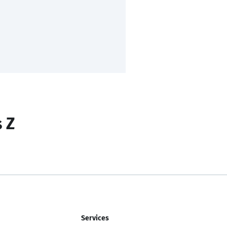
s Z
Services