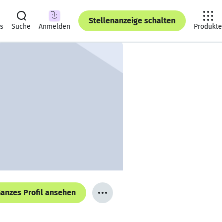
Stellenanzeige schalten
ts
Suche
Anmelden
Produkte
anzes Profil ansehen