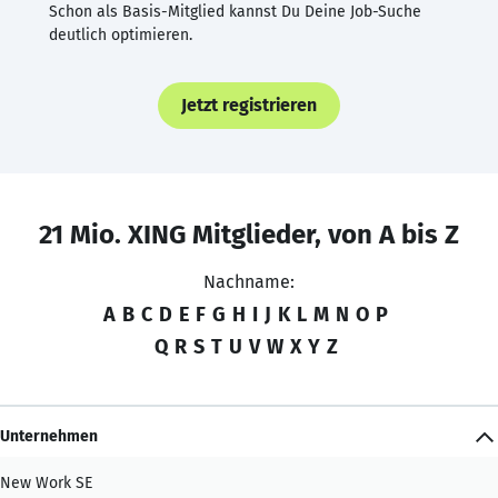
Schon als Basis-Mitglied kannst Du Deine Job-Suche
deutlich optimieren.
Jetzt registrieren
21 Mio. XING Mitglieder, von A bis Z
Nachname:
A
B
C
D
E
F
G
H
I
J
K
L
M
N
O
P
Q
R
S
T
U
V
W
X
Y
Z
Unternehmen
New Work SE