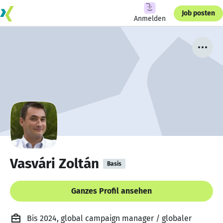
Job posten
Anmelden
Vasvári Zoltán
Basis
Ganzes Profil ansehen
Bis 2024, global campaign manager / globaler