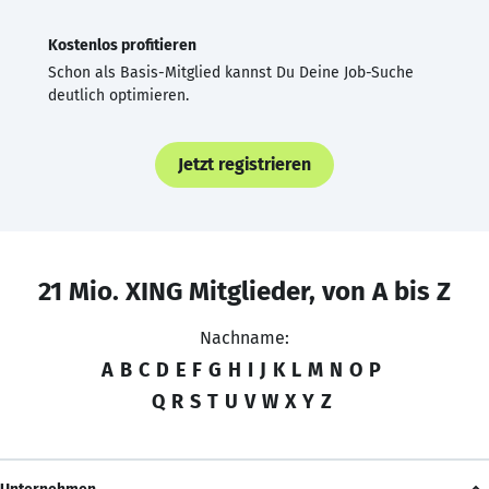
Kostenlos profitieren
Schon als Basis-Mitglied kannst Du Deine Job-Suche
deutlich optimieren.
Jetzt registrieren
21 Mio. XING Mitglieder, von A bis Z
Nachname:
A
B
C
D
E
F
G
H
I
J
K
L
M
N
O
P
Q
R
S
T
U
V
W
X
Y
Z