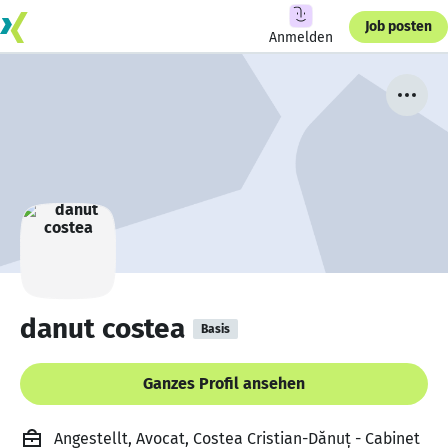
Job posten
Anmelden
danut costea
Basis
Ganzes Profil ansehen
Angestellt, Avocat, Costea Cristian-Dănuț - Cabinet