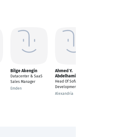
Bilge Akengin
Ahmed Y.
BOBBY BATATINA
Abdelhamid
Datacenter & SaaS
Asset Management
Head Of Sofware
Sales Manager
Project Manager
Development
Emden
Berlin
Alexandria