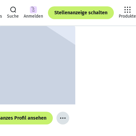
Stellenanzeige schalten
ts
Suche
Anmelden
Produkte
anzes Profil ansehen