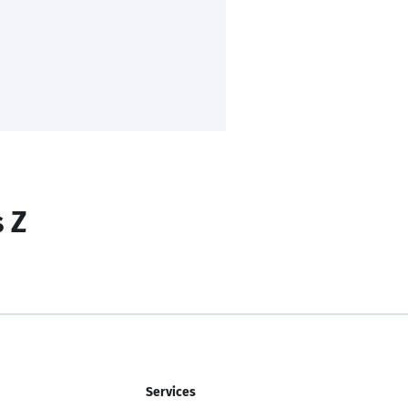
s Z
Services