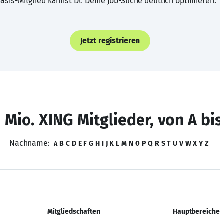
asis-Mitglied kannst Du Deine Job-Suche deutlich optimieren.
Jetzt registrieren
 Mio. XING Mitglieder, von A bi
Nachname:
A
B
C
D
E
F
G
H
I
J
K
L
M
N
O
P
Q
R
S
T
U
V
W
X
Y
Z
Mitgliedschaften
Hauptbereiche