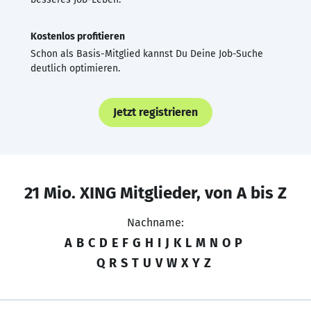
Kostenlos profitieren
Schon als Basis-Mitglied kannst Du Deine Job-Suche
deutlich optimieren.
Jetzt registrieren
21 Mio. XING Mitglieder, von A bis Z
Nachname:
A
B
C
D
E
F
G
H
I
J
K
L
M
N
O
P
Q
R
S
T
U
V
W
X
Y
Z