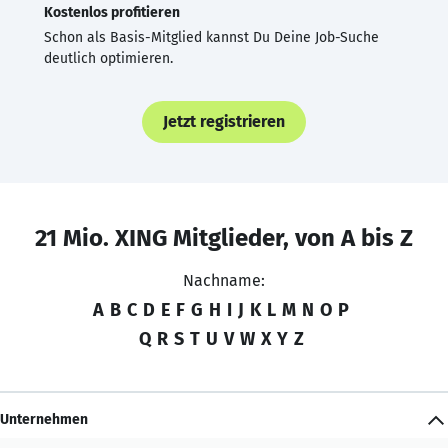
Kostenlos profitieren
Schon als Basis-Mitglied kannst Du Deine Job-Suche
deutlich optimieren.
Jetzt registrieren
21 Mio. XING Mitglieder, von A bis Z
Nachname:
A
B
C
D
E
F
G
H
I
J
K
L
M
N
O
P
Q
R
S
T
U
V
W
X
Y
Z
Unternehmen