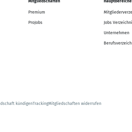
Mitgliedschaften
Hauptbereiche
Premium
Mitgliederverz
ProJobs
Jobs Verzeichn
Unternehmen
Berufsverzeich
edschaft kündigen
Tracking
Mitgliedschaften widerrufen