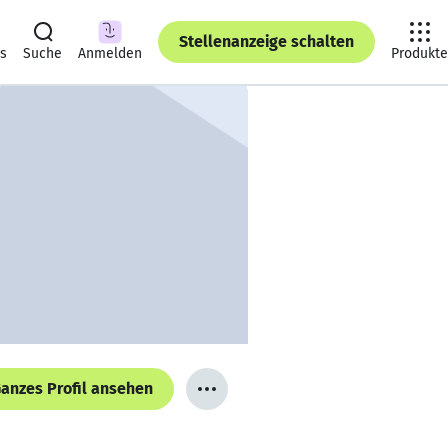
Stellenanzeige schalten
ts
Suche
Anmelden
Produkte
anzes Profil ansehen