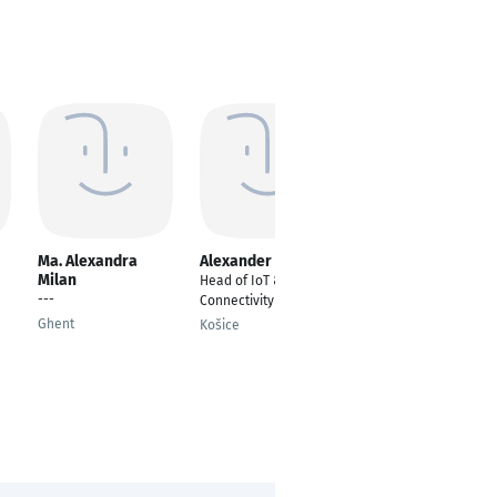
Ma. Alexandra
Alexander Ivan
Subh Panda
Milan
Head of IoT &
Senior Product
---
Connectivity
Manager
Ghent
Košice
Munich