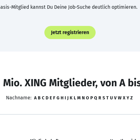
asis-Mitglied kannst Du Deine Job-Suche deutlich optimieren.
Jetzt registrieren
 Mio. XING Mitglieder, von A bi
Nachname:
A
B
C
D
E
F
G
H
I
J
K
L
M
N
O
P
Q
R
S
T
U
V
W
X
Y
Z