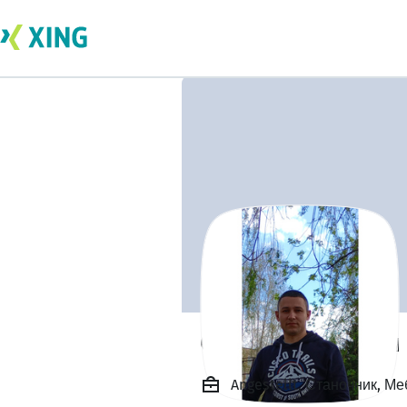
Сергей Захарян
Angestellt, Станочник, М