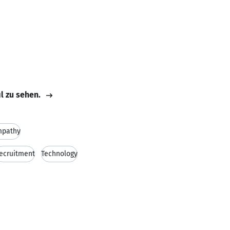
il zu sehen.
mpathy
ecruitment
Technology