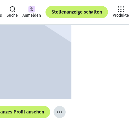
Stellenanzeige schalten
ts
Suche
Anmelden
Produkte
anzes Profil ansehen