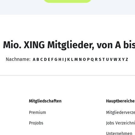
 Mio. XING Mitglieder, von A bi
Nachname:
A
B
C
D
E
F
G
H
I
J
K
L
M
N
O
P
Q
R
S
T
U
V
W
X
Y
Z
Mitgliedschaften
Hauptbereiche
Premium
Mitgliederverz
ProJobs
Jobs Verzeichn
Unternehmen