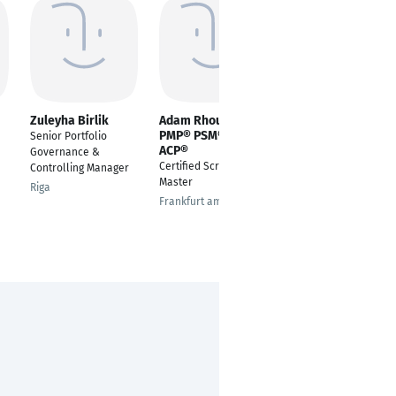
Zuleyha Birlik
Adam Rhoulam
Mobin Rupani
PMP® PSM® PMI-
Senior Portfolio
Senior Product Owner
ACP®
Governance &
and Service Delivery
Certified Scrum
Controlling Manager
Specialist
Master
Riga
Frankfurt
Frankfurt am Main