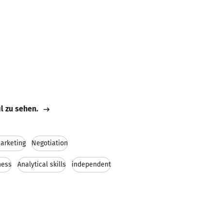
il zu sehen.
arketing
Negotiation
ness
Analytical skills
independent