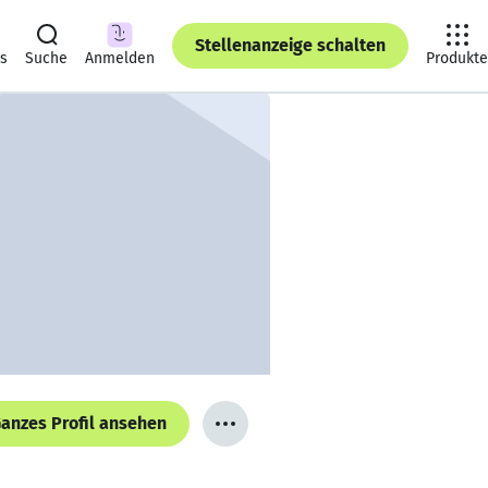
Stellenanzeige schalten
ts
Suche
Anmelden
Produkte
anzes Profil ansehen