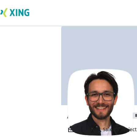
Andreas Yashiro
B
Angestellt, Sales & Proje