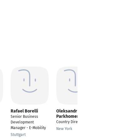
Rafael Borelli
Oleksandr
Andrés Peña
Parkhomenko
Senior Business
Reservations Agent
Country Director
Development
Hannover
Manager - E-Mobility
New York
Stuttgart