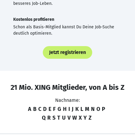
besseres Job-Leben.
Kostenlos profitieren
Schon als Basis-Mitglied kannst Du Deine Job-Suche
deutlich optimieren.
Jetzt registrieren
21 Mio. XING Mitglieder, von A bis Z
Nachname:
A
B
C
D
E
F
G
H
I
J
K
L
M
N
O
P
Q
R
S
T
U
V
W
X
Y
Z