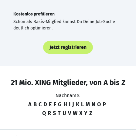
Kostenlos profitieren
Schon als Basis-Mitglied kannst Du Deine Job-Suche
deutlich optimieren.
Jetzt registrieren
21 Mio. XING Mitglieder, von A bis Z
Nachname:
A
B
C
D
E
F
G
H
I
J
K
L
M
N
O
P
Q
R
S
T
U
V
W
X
Y
Z