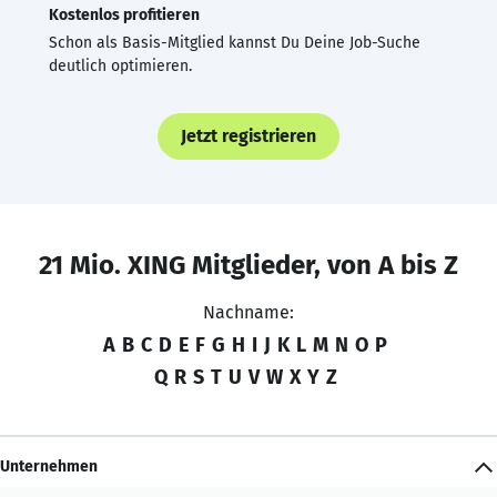
Kostenlos profitieren
Schon als Basis-Mitglied kannst Du Deine Job-Suche
deutlich optimieren.
Jetzt registrieren
21 Mio. XING Mitglieder, von A bis Z
Nachname:
A
B
C
D
E
F
G
H
I
J
K
L
M
N
O
P
Q
R
S
T
U
V
W
X
Y
Z
Unternehmen