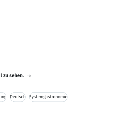
il zu sehen.
ung
Deutsch
Systemgastronomie