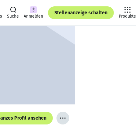
Stellenanzeige schalten
ts
Suche
Anmelden
Produkte
anzes Profil ansehen