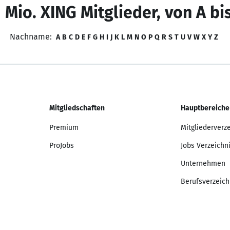
 Mio. XING Mitglieder, von A bi
Nachname:
A
B
C
D
E
F
G
H
I
J
K
L
M
N
O
P
Q
R
S
T
U
V
W
X
Y
Z
Mitgliedschaften
Hauptbereiche
Premium
Mitgliederverz
ProJobs
Jobs Verzeichn
Unternehmen
Berufsverzeich