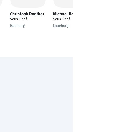
Christoph Roether
Michael Hoffmann
Charleen Mischke
Sous-Chef
Sous-Chef
Chef Pâtissier
Hamburg
Lüneburg
Zürich