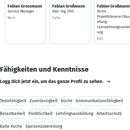
Fabian Grossmann
Fabian Großmann
Fabian Großmann
Service Manager
Dipl.-Ing. (FH)
Techn.
Projektsteuerer/Bau
Bern
Calw
eitung
Leerwohnungssanie
ung
Kiel
Fähigkeiten und Kenntnisse
Logg Dich jetzt ein, um das ganze Profil zu sehen.
Teamfähigkeit
Zuverlässigkeit
Küche
Kommunikationsfähigkeit
Belastbarkeit
Pünktlichkeit
Lehrlingsausbildung
Arbeitsschutz
Kalte Küche
Speisenzubereitung