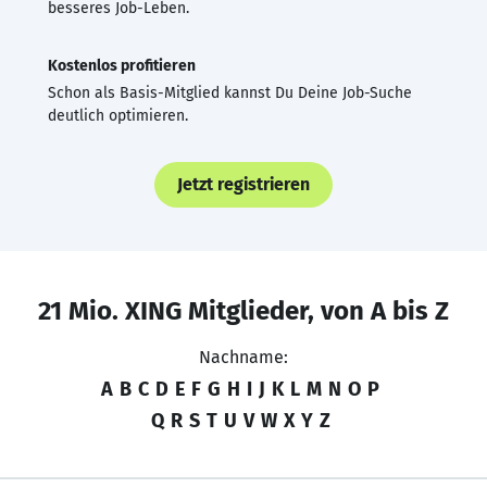
besseres Job-Leben.
Kostenlos profitieren
Schon als Basis-Mitglied kannst Du Deine Job-Suche
deutlich optimieren.
Jetzt registrieren
21 Mio. XING Mitglieder, von A bis Z
Nachname:
A
B
C
D
E
F
G
H
I
J
K
L
M
N
O
P
Q
R
S
T
U
V
W
X
Y
Z