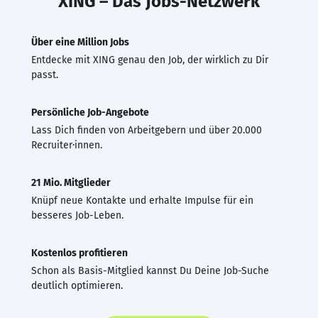
XING – Das Jobs-Netzwerk
Über eine Million Jobs
Entdecke mit XING genau den Job, der wirklich zu Dir
passt.
Persönliche Job-Angebote
Lass Dich finden von Arbeitgebern und über 20.000
Recruiter·innen.
21 Mio. Mitglieder
Knüpf neue Kontakte und erhalte Impulse für ein
besseres Job-Leben.
Kostenlos profitieren
Schon als Basis-Mitglied kannst Du Deine Job-Suche
deutlich optimieren.