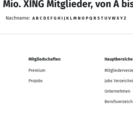
 Mio. XING Mitglieder, von A bi
Nachname:
A
B
C
D
E
F
G
H
I
J
K
L
M
N
O
P
Q
R
S
T
U
V
W
X
Y
Z
Mitgliedschaften
Hauptbereiche
Premium
Mitgliederverz
ProJobs
Jobs Verzeichn
Unternehmen
Berufsverzeich