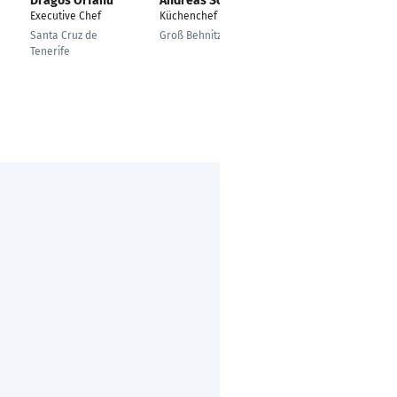
Dragos Orfanu
Andreas Schmidt
Alexander Wagner
Executive Chef
Küchenchef
Souschef
Santa Cruz de
Groß Behnitz
Zurich
Tenerife