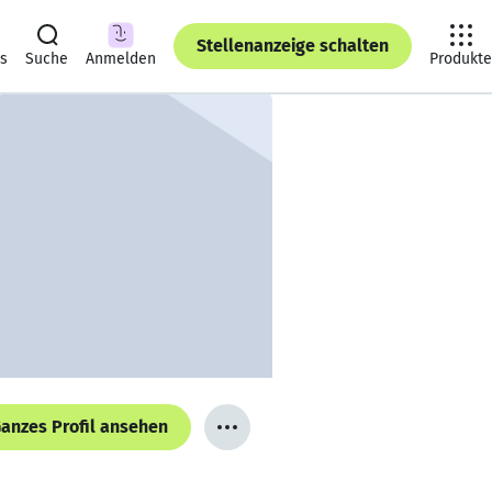
Stellenanzeige schalten
ts
Suche
Anmelden
Produkte
anzes Profil ansehen