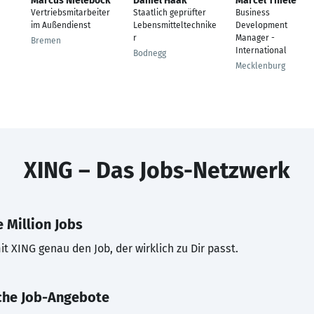
Marcus Nielebock
Daniel Haak
Marcel Thiele
Vertriebsmitarbeiter
Staatlich geprüfter
Business
im Außendienst
Lebensmitteltechnike
Development
r
Manager -
Bremen
International
Bodnegg
Mecklenburg
XING – Das Jobs-Netzwerk
 Million Jobs
t XING genau den Job, der wirklich zu Dir passt.
che Job-Angebote