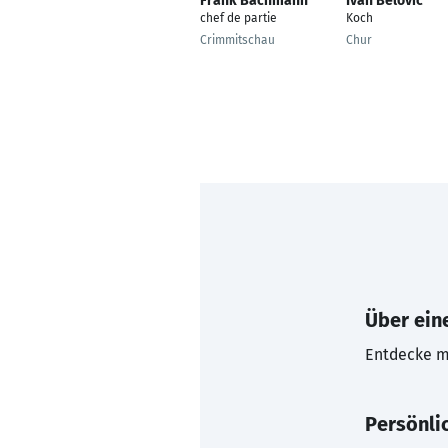
Frank Bachmann
Ivan Belovič
chef de partie
Koch
Crimmitschau
Chur
Über eine
Entdecke mi
Persönli