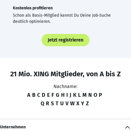
Kostenlos profitieren
Schon als Basis-Mitglied kannst Du Deine Job-Suche
deutlich optimieren.
Jetzt registrieren
21 Mio. XING Mitglieder, von A bis Z
Nachname:
A
B
C
D
E
F
G
H
I
J
K
L
M
N
O
P
Q
R
S
T
U
V
W
X
Y
Z
Unternehmen