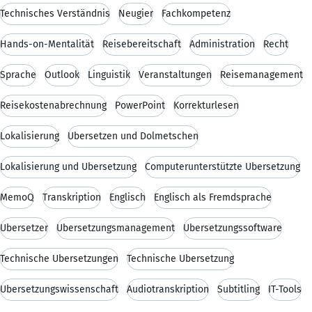
Technisches Verständnis
Neugier
Fachkompetenz
Hands-on-Mentalität
Reisebereitschaft
Administration
Recht
Sprache
Outlook
Linguistik
Veranstaltungen
Reisemanagement
Reisekostenabrechnung
PowerPoint
Korrekturlesen
Lokalisierung
Übersetzen und Dolmetschen
Lokalisierung und Übersetzung
Computerunterstützte Übersetzung
MemoQ
Transkription
Englisch
Englisch als Fremdsprache
Übersetzer
Übersetzungsmanagement
Übersetzungssoftware
Technische Übersetzungen
Technische Übersetzung
Übersetzungswissenschaft
Audiotranskription
Subtitling
IT-Tools