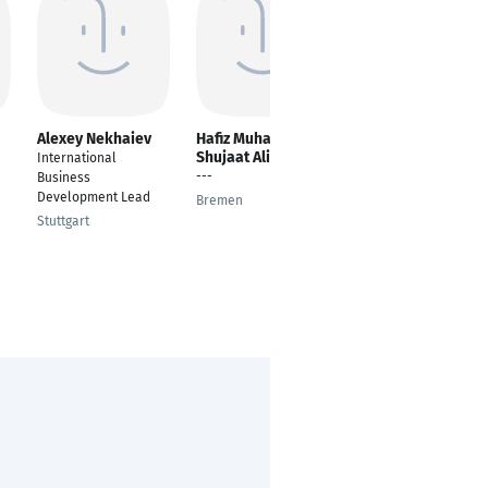
Alexey Nekhaiev
Hafiz Muhammad
Julian Walther
Shujaat Ali
International
Head of Aftermarket
---
Business
Lauchhammer
Development Lead
Bremen
Stuttgart