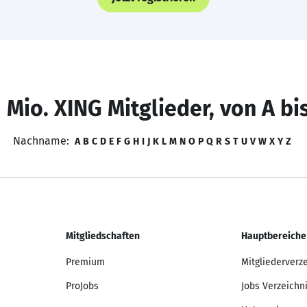
 Mio. XING Mitglieder, von A bi
Nachname:
A
B
C
D
E
F
G
H
I
J
K
L
M
N
O
P
Q
R
S
T
U
V
W
X
Y
Z
Mitgliedschaften
Hauptbereiche
Premium
Mitgliederverz
ProJobs
Jobs Verzeichn