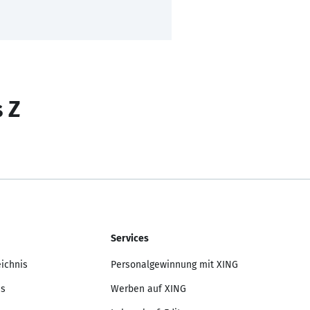
s Z
Services
eichnis
Personalgewinnung mit XING
is
Werben auf XING