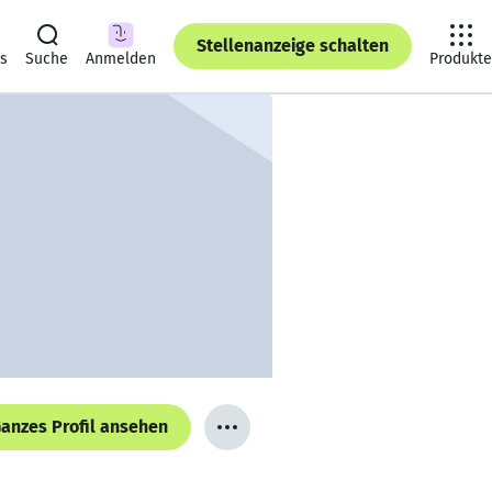
Stellenanzeige schalten
ts
Suche
Anmelden
Produkte
anzes Profil ansehen