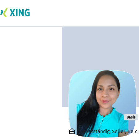
Lorena Ponce
Basis
Selbstständig, Seller, Belc