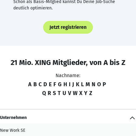
Schon als Basis-Mitglied kannst Du Deine Job-Suche
deutlich optimieren.
Jetzt registrieren
21 Mio. XING Mitglieder, von A bis Z
Nachname:
A
B
C
D
E
F
G
H
I
J
K
L
M
N
O
P
Q
R
S
T
U
V
W
X
Y
Z
Unternehmen
New Work SE