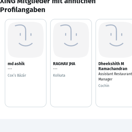
XING Mitglieder mit ähnlichen
Profilangaben
md ashik
RAGHAV JHA
Dheekshith M
Ramachandran
---
---
Assistant Restaurant
Cox’s Bāzār
Kolkata
Manager
Cochin