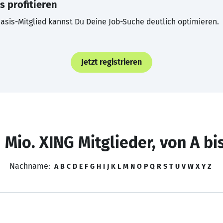
s profitieren
asis-Mitglied kannst Du Deine Job-Suche deutlich optimieren.
Jetzt registrieren
 Mio. XING Mitglieder, von A bi
Nachname:
A
B
C
D
E
F
G
H
I
J
K
L
M
N
O
P
Q
R
S
T
U
V
W
X
Y
Z