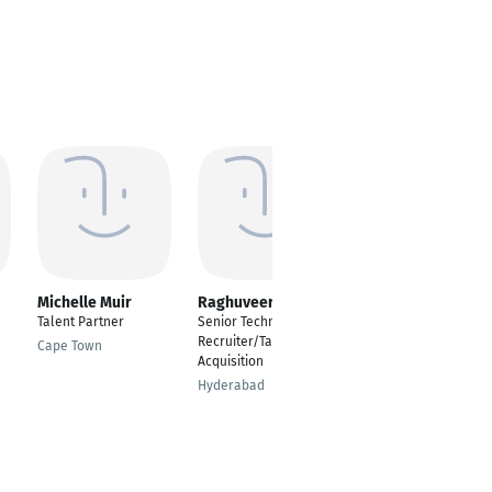
Michelle Muir
Raghuveer Kotla
Gregory Raymond
Talent Partner
Senior Technical
Executive Recruitment
Recruiter/Talent
Cape Town
United Estates
Acquisition
Hyderabad