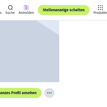
Stellenanzeige schalten
ts
Suche
Anmelden
Produkte
anzes Profil ansehen