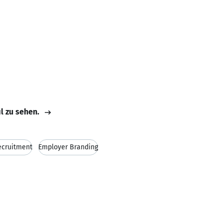
il zu sehen.
ecruitment
Employer Branding