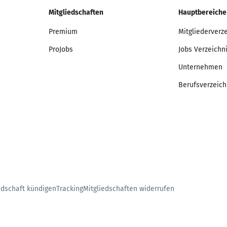
Mitgliedschaften
Hauptbereiche
Premium
Mitgliederverz
ProJobs
Jobs Verzeichn
Unternehmen
Berufsverzeich
edschaft kündigen
Tracking
Mitgliedschaften widerrufen