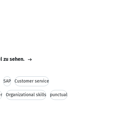
il zu sehen.
SAP
Customer service
er
Organizational skills
punctual