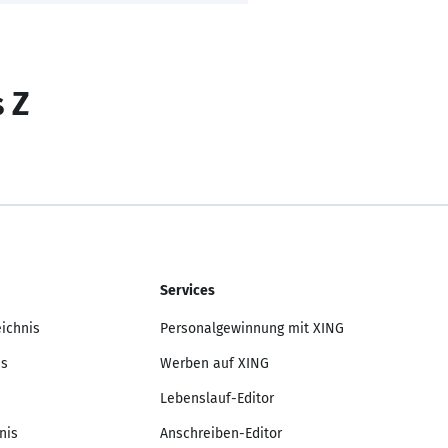
s Z
Services
eichnis
Personalgewinnung mit XING
is
Werben auf XING
Lebenslauf-Editor
nis
Anschreiben-Editor