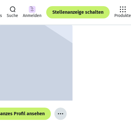
Stellenanzeige schalten
ts
Suche
Anmelden
Produkte
anzes Profil ansehen