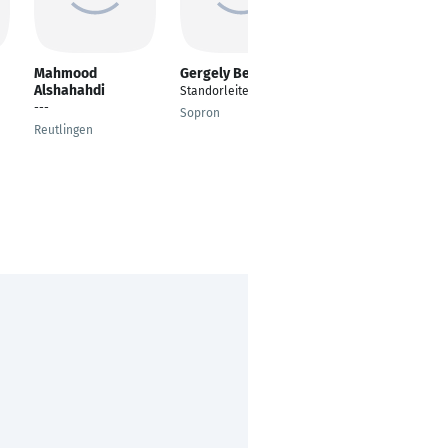
Mahmood
Gergely Bencze
Sahar Reza
Alshahahdi
Standorleiter
Vertrieb und
---
Projektassistentin
Sopron
Reutlingen
Hamburg