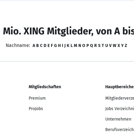
 Mio. XING Mitglieder, von A bi
Nachname:
A
B
C
D
E
F
G
H
I
J
K
L
M
N
O
P
Q
R
S
T
U
V
W
X
Y
Z
Mitgliedschaften
Hauptbereiche
Premium
Mitgliederverz
ProJobs
Jobs Verzeichn
Unternehmen
Berufsverzeich