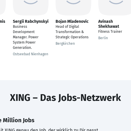
nis
Sergii Rabchynskyi
Bojan Mladenovic
Avinash
Shekhawat
Business
Head of Digital
Fitness Trainer
Development
Transformation &
Manager. Power
Strategic Operations
Berlin
System Power
Bergkirchen
Generation.
Ostseebad Nienhagen
XING – Das Jobs-Netzwerk
 Million Jobs
t XING genau den Job, der wirklich zu Dir passt.