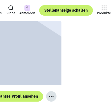
Stellenanzeige schalten
ts
Suche
Anmelden
Produkte
anzes Profil ansehen