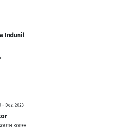
a Indunil
4
6 - Dez. 2023
tor
SOUTH KOREA