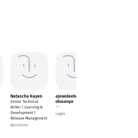
Natascha Kayen
ajewoleebenezer
Milos Milovanovic
olusanya
Senior Technical
Electrician
---
Writer | Learning &
Novi Sad
Development |
Lagos
Release Management
Barcelona