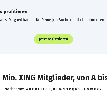
s profitieren
asis-Mitglied kannst Du Deine Job-Suche deutlich optimieren.
Jetzt registrieren
 Mio. XING Mitglieder, von A bi
Nachname:
A
B
C
D
E
F
G
H
I
J
K
L
M
N
O
P
Q
R
S
T
U
V
W
X
Y
Z