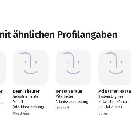
mit ähnlichen Profilangaben
er
Denni Theurer
Jonatan Braun
Md Nazmul Hasan
r
Industriemeister
Mitarbeiter
System Engineer –​
Metall
Arbeitsvorbereitung
Networking (Cisco
ea
(Blechbearbeitung)
Specialization)
Dierdorf
Pforzheim
Düren