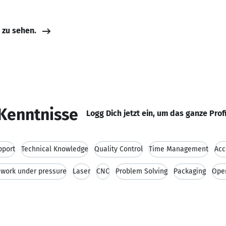
e zu sehen.
Kenntnisse
Logg Dich jetzt ein, um das ganze Prof
pport
Technical Knowledge
Quality Control
Time Management
Acc
o work under pressure
Laser
CNC
Problem Solving
Packaging
Oper