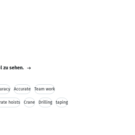
il zu sehen.
uracy
Accurate
Team work
ate hoists
Crane
Drilling
taping