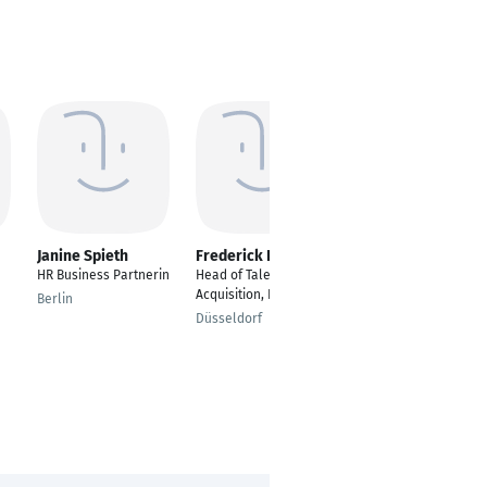
Janine Spieth
Frederick Dohn
Zuhal Kimmel
HR Business Partnerin
Head of Talent
Dipl.
Acquisition, EMEA
Betriebswirtin/HR
Berlin
Specialist Payroll
Düsseldorf
International
Aschaffenburg