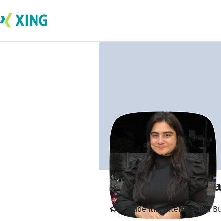
barkha chelarama
Studentin, International 