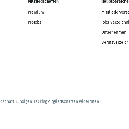
Mitgliedschaften
Hauptbereiche
Premium
Mitgliederverz
ProJobs
Jobs Verzeichn
Unternehmen
Berufsverzeich
edschaft kündigen
Tracking
Mitgliedschaften widerrufen