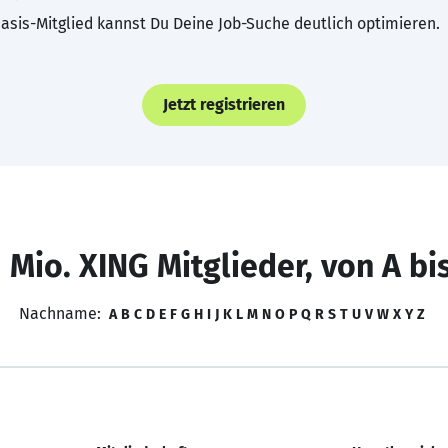
asis-Mitglied kannst Du Deine Job-Suche deutlich optimieren.
Jetzt registrieren
 Mio. XING Mitglieder, von A bi
Nachname:
A
B
C
D
E
F
G
H
I
J
K
L
M
N
O
P
Q
R
S
T
U
V
W
X
Y
Z