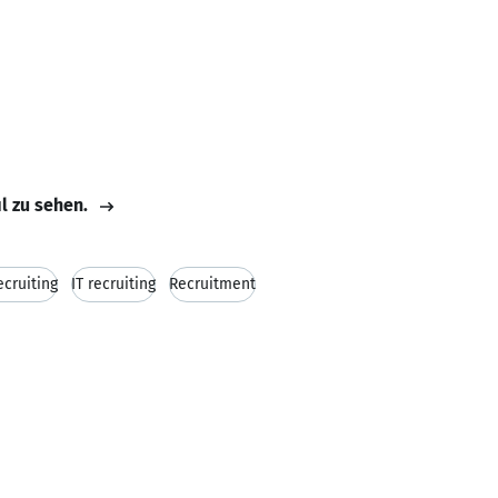
il zu sehen.
ecruiting
IT recruiting
Recruitment