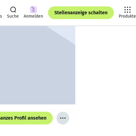
Stellenanzeige schalten
ts
Suche
Anmelden
Produkte
anzes Profil ansehen