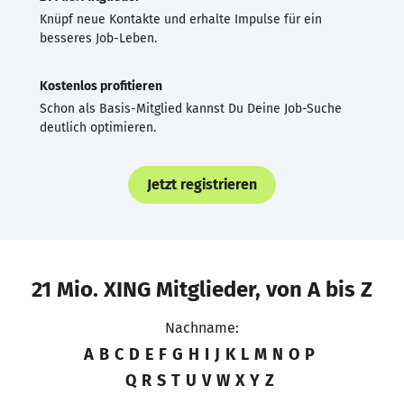
Knüpf neue Kontakte und erhalte Impulse für ein
besseres Job-Leben.
Kostenlos profitieren
Schon als Basis-Mitglied kannst Du Deine Job-Suche
deutlich optimieren.
Jetzt registrieren
21 Mio. XING Mitglieder, von A bis Z
Nachname:
A
B
C
D
E
F
G
H
I
J
K
L
M
N
O
P
Q
R
S
T
U
V
W
X
Y
Z