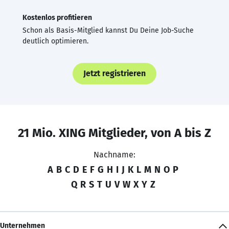
Kostenlos profitieren
Schon als Basis-Mitglied kannst Du Deine Job-Suche
deutlich optimieren.
Jetzt registrieren
21 Mio. XING Mitglieder, von A bis Z
Nachname:
A
B
C
D
E
F
G
H
I
J
K
L
M
N
O
P
Q
R
S
T
U
V
W
X
Y
Z
Unternehmen