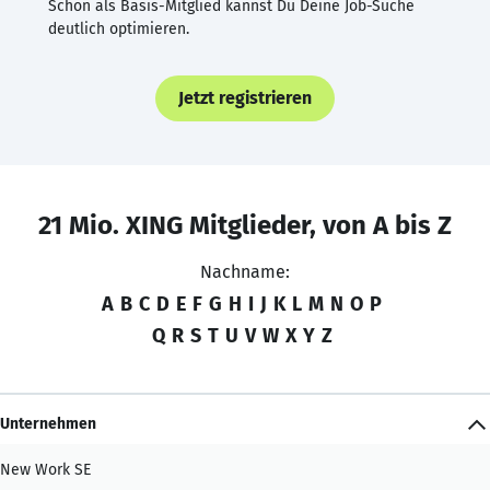
Schon als Basis-Mitglied kannst Du Deine Job-Suche
deutlich optimieren.
Jetzt registrieren
21 Mio. XING Mitglieder, von A bis Z
Nachname:
A
B
C
D
E
F
G
H
I
J
K
L
M
N
O
P
Q
R
S
T
U
V
W
X
Y
Z
Unternehmen
New Work SE