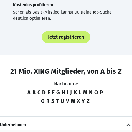
Kostenlos profitieren
Schon als Basis-Mitglied kannst Du Deine Job-Suche
deutlich optimieren.
Jetzt registrieren
21 Mio. XING Mitglieder, von A bis Z
Nachname:
A
B
C
D
E
F
G
H
I
J
K
L
M
N
O
P
Q
R
S
T
U
V
W
X
Y
Z
Unternehmen