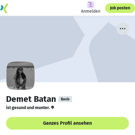
Job posten
Anmelden
Demet Batan
Basis
ist gesund und munter. 🥦
Ganzes Profil ansehen