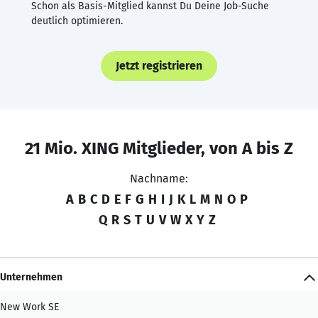
Schon als Basis-Mitglied kannst Du Deine Job-Suche
deutlich optimieren.
Jetzt registrieren
21 Mio. XING Mitglieder, von A bis Z
Nachname:
A
B
C
D
E
F
G
H
I
J
K
L
M
N
O
P
Q
R
S
T
U
V
W
X
Y
Z
Unternehmen
New Work SE