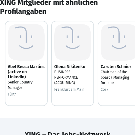
XING Mitglieder mit ähnlichen
Profilangaben
Abel Bessa Martins
Olena Nikitenko
Carsten Schnier
(active on
BUSINESS
Chairman of the
LinkedIn)
PERFORMANCE
board/ Managing
Senior Country
(ACQUIRING)
Director
Manager
Frankfurt am Main
Cork
Fürth
XING – Das Jobs-Netzwerk