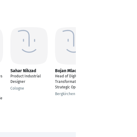
Sahar Nikzad
Bojan Mladenovic
Diana Aguirre
es
Product Industrial
Head of Digital
Grafikdesignerin
Designer
Transformation &
Ammerbuch
Strategic Operations
Cologne
Bergkirchen
ie