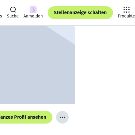
Stellenanzeige schalten
ts
Suche
Anmelden
Produkte
anzes Profil ansehen