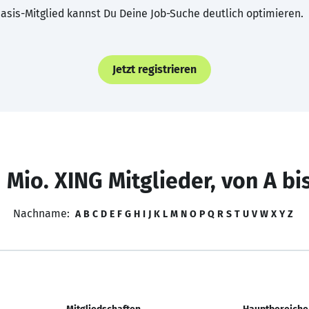
asis-Mitglied kannst Du Deine Job-Suche deutlich optimieren.
Jetzt registrieren
 Mio. XING Mitglieder, von A bi
Nachname:
A
B
C
D
E
F
G
H
I
J
K
L
M
N
O
P
Q
R
S
T
U
V
W
X
Y
Z