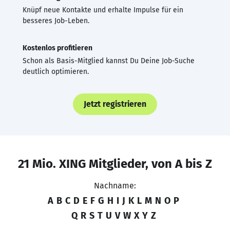
Knüpf neue Kontakte und erhalte Impulse für ein
besseres Job-Leben.
Kostenlos profitieren
Schon als Basis-Mitglied kannst Du Deine Job-Suche
deutlich optimieren.
Jetzt registrieren
21 Mio. XING Mitglieder, von A bis Z
Nachname:
A
B
C
D
E
F
G
H
I
J
K
L
M
N
O
P
Q
R
S
T
U
V
W
X
Y
Z