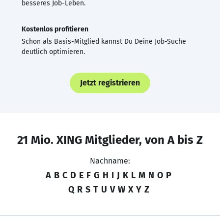
besseres Job-Leben.
Kostenlos profitieren
Schon als Basis-Mitglied kannst Du Deine Job-Suche
deutlich optimieren.
Jetzt registrieren
21 Mio. XING Mitglieder, von A bis Z
Nachname:
A
B
C
D
E
F
G
H
I
J
K
L
M
N
O
P
Q
R
S
T
U
V
W
X
Y
Z