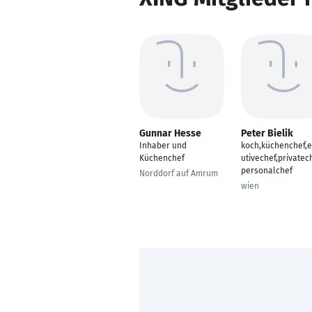
Gunnar Hesse
Peter Bielik
Inhaber und
koch,küchenchef,
Küchenchef
utivechef,privatech
personalchef
Norddorf auf Amrum
wien