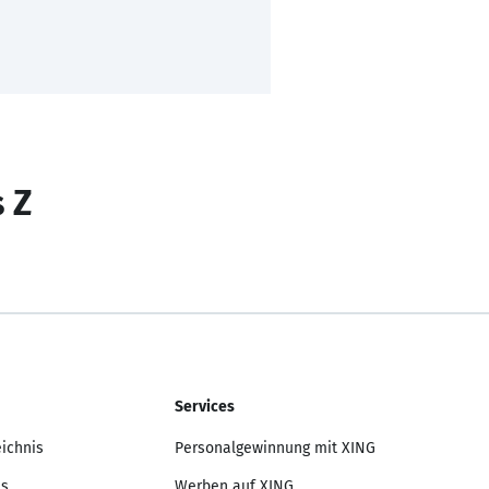
s Z
Services
eichnis
Personalgewinnung mit XING
is
Werben auf XING