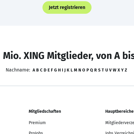
Jetzt registrieren
 Mio. XING Mitglieder, von A bi
Nachname:
A
B
C
D
E
F
G
H
I
J
K
L
M
N
O
P
Q
R
S
T
U
V
W
X
Y
Z
Mitgliedschaften
Hauptbereiche
Premium
Mitgliederverz
ProJobs
Jobs Verzeichn