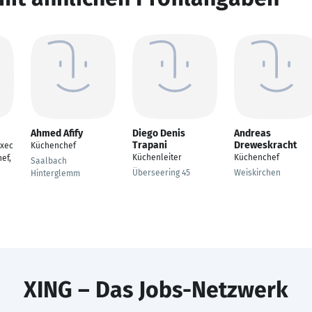
Ahmed Afify
Diego Denis
Andreas
Trapani
Dreweskracht
exec
Küchenchef
Küchenleiter
Küchenchef
ef,
Saalbach
Überseering 45
Weiskirchen
Hinterglemm
XING – Das Jobs-Netzwerk