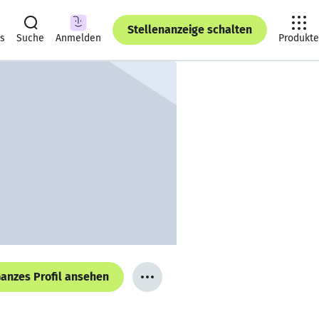
Stellenanzeige schalten
ts
Suche
Anmelden
Produkte
anzes Profil ansehen