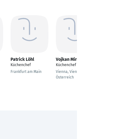
Patrick Löhl
Vojkan Mirkovic
Sebastian Braun
Küchenchef
Küchenchef
Küchenchef
Frankfurt am Main
Vienna, Vienna,
Salzburg
Österreich